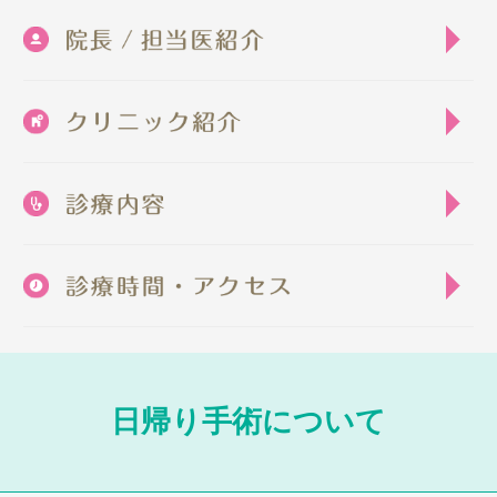
ホ
院
ク
診
診
日帰り手術について