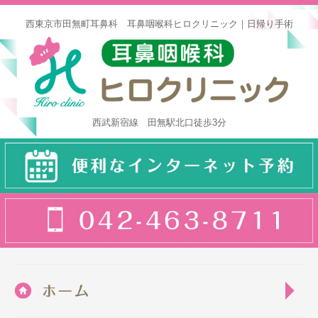
西東京市田無町耳鼻科 耳鼻咽喉科ヒロクリニック｜日帰り手術
耳鼻
西武新宿線 田無駅北口徒歩3分