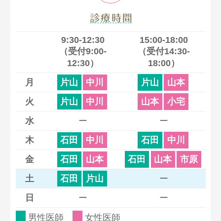
診療時間
9:30-12:30
15:00-18:00
（受付9:00-
（受付14:30-
12:30）
18:00）
月
片山
中川
片山
山本
火
片山
中川
山本
小宅
水
ー
ー
木
石田
中川
石田
中川
金
石田
山本
石田
山本
市原
土
石田
片山
ー
日
ー
ー
男性医師
女性医師