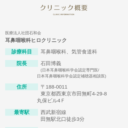
クリニック
医療法人社団石和会
耳鼻咽喉科ヒロクリニック
診療科目
耳鼻咽喉科、気管食道科
院長
石田博義
(日本耳鼻咽喉科学会認定専門医/
日本耳鼻咽喉科学会認定補聴器相談医)
住所
〒188-0011
東京都西東京市田無町4-29-8
丸保ビル4Ｆ
最寄駅
西武新宿線
田無駅北口徒歩3分